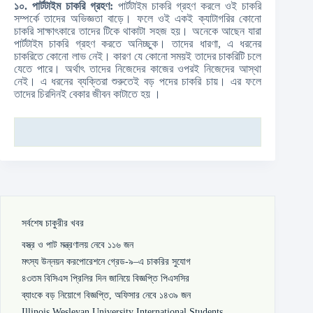
১০. পার্টটাইম চাকরি গ্রহণ:
পার্টটাইম চাকরি গ্রহণ করলে ওই চাকরি
সম্পর্কে তাদের অভিজ্ঞতা বাড়ে। ফলে ওই একই ক্যাটাগরির কোনো
চাকরি সাক্ষাৎকারে তাদের টিকে থাকাটা সহজ হয়। অনেকে আছেন যারা
পার্টটাইম চাকরি গ্রহণ করতে অনিচ্ছুক। তাদের ধারণা, এ ধরনের
চাকরিতে কোনো লাভ নেই। কারণ যে কোনো সময়ই তাদের চাকরিটি চলে
যেতে পারে। অর্থাৎ তাদের নিজেদের কাজের ওপরই নিজেদের আস্থা
নেই। এ ধরনের ব্যক্তিরা শুরুতেই বড় পদের চাকরি চায়। এর ফলে
তাদের চিরদিনই বেকার জীবন কাটাতে হয় ।
সর্বশেষ চাকুরীর খবর
বস্ত্র ও পাট মন্ত্রণালয় নেবে ১১৬ জন
মৎস্য উন্নয়ন করপোরেশনে গ্রেড-৯–এ চাকরির সুযোগ
৪৩তম বিসিএস প্রিলির দিন জানিয়ে বিজ্ঞপ্তি পিএসসির
ব্যাংকে বড় নিয়োগে বিজ্ঞপ্তি, অফিসার নেবে ১৪৩৯ জন
Illinois Wesleyan University International Students