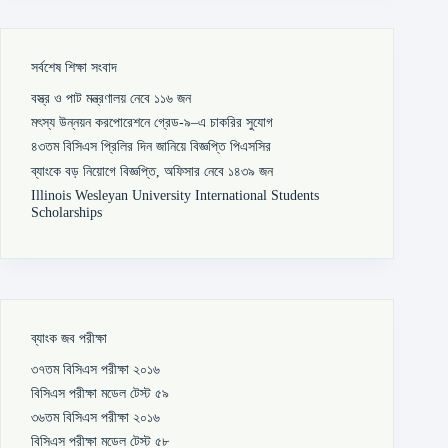
সর্বশেষ শিক্ষা সংবাদ
বস্ত্র ও পাট মন্ত্রণালয় নেবে ১১৬ জন
মৎস্য উন্নয়ন করপোরেশনে গ্রেড-৯–এ চাকরির সুযোগ
৪৩তম বিসিএস প্রিলির দিন জানিয়ে বিজ্ঞপ্তি পিএসসির
ব্যাংকে বড় নিয়োগে বিজ্ঞপ্তি, অফিসার নেবে ১৪৩৯ জন
Illinois Wesleyan University International Students
Scholarships
ব্যাংক জব পরীক্ষা
৩৭তম বিসিএস পরীক্ষা ২০১৬
বিসিএস পরীক্ষা মডেল টেস্ট ৫৯
৩৬তম বিসিএস পরীক্ষা ২০১৬
বিসিএস পরীক্ষা মডেল টেস্ট ৫৮