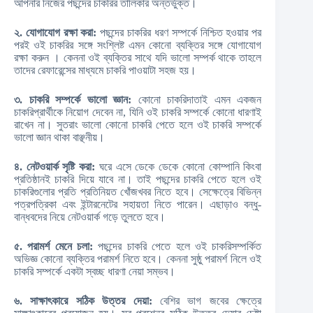
আপনার নিজের পছন্দের চাকরির তালিকার অন্তর্ভুক্ত।
২. যোগাযোগ রক্ষা করা:
পছন্দের চাকরির ধরণ সম্পর্কে নিশ্চিত হওয়ার পর
পরই ওই চাকরির সঙ্গে সংশ্লিষ্ট এমন কোনো ব্যক্তির সঙ্গে যোগাযোগ
রক্ষা করুন । কেননা ওই ব্যক্তির সাথে যদি ভালো সম্পর্ক থাকে তাহলে
তাদের রেফারেন্সের মাধ্যমে চাকরি পাওয়াটা সহজ হয়।
৩. চাকরি সম্পর্কে ভালো জ্ঞান:
কোনো চাকরিদাতাই এমন একজন
চাকরিপ্রার্থীকে নিয়োগ দেবেন না, যিনি ওই চাকরি সম্পর্কে কোনো ধারণাই
রাখেন না। সুতরাং ভালো কোনো চাকরি পেতে হলে ওই চাকরি সম্পর্কে
ভালো জ্ঞান থাকা বাঞ্ছনীয়।
৪. নেটওয়ার্ক সৃষ্টি করা:
ঘরে এসে ডেকে ডেকে কোনো কোম্পানি কিংবা
প্রতিষ্ঠানই চাকরি দিয়ে যাবে না। তাই পছন্দের চাকরি পেতে হলে ওই
চাকরিগুলোর প্রতি প্রতিনিয়ত খোঁজখবর নিতে হবে। সেক্ষেত্রে বিভিন্ন
পত্রপত্রিকা এবং ইন্টারনেটের সহায়তা নিতে পারেন। এছাড়াও বন্ধু-
বান্ধবদের নিয়ে নেটওয়ার্ক গড়ে তুলতে হবে।
৫. পরামর্শ মেনে চলা:
পছন্দের চাকরি পেতে হলে ওই চাকরিসম্পর্কিত
অভিজ্ঞ কোনো ব্যক্তির পরামর্শ নিতে হবে। কেননা সুষ্ঠু পরামর্শ নিলে ওই
চাকরি সম্পর্কে একটা স্বচ্ছ ধারণা নেয়া সম্ভব।
৬. সাক্ষাৎকারে সঠিক উত্তর দেয়া:
বেশির ভাগ জবের ক্ষেত্রে