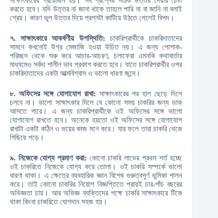
সাক্ষাৎকারের প্রয়োজন হয়। সব প্রশ্নের সঠিক উত্তর দেয়ার চেষ্টা
করতে হবে। যদি উত্তর না জানা থাকে তাহলে পারি না বা জানি না বলাই
শ্রেয়। কারণ ভুল উত্তর দিয়ে প্রশ্নটা কাটিয়ে উঠতে গেলেই বিপদ।
৭. সাক্ষাৎকারে আকর্ষণীয় উপস্থিতি:
চাকরিপ্রার্থীকে চাকরিদাতাদের
সামনে কখনোই উগ্র মেজাজি হওয়া উচিত নয়। এ জন্য পোশাক-
পরিচ্ছদ থেকে শুরু করে আচার-আচরণ, চলাফেরা এমনকি কথাবার্তার
মাধ্যমেও সর্বদা শালীন ভাব প্রকাশ করতে হবে। যাতে চাকরিপ্রার্থীর ওপর
চাকরিদাতাদের একটা আত্মবিশ্বাস ও ভালো ধারণা জন্মে।
৮. অফিসের সঙ্গে যোগাযোগ রাখা:
সাক্ষাৎকারের পর হাল ছেড়ে দিলে
চলবে না। ভালো সাক্ষাৎকার দিলে যে কোনো সময় চাকরির জন্য ডাক
আসতে পারে। এ জন্য চাকরিপ্রার্থীকে ওই অফিসের সঙ্গে ভালো
যোগাযোগ রাখতে হবে। অনেকে হয়তো ওই অফিসের সঙ্গে যোগাযোগ
রাখাটা একটা কঠিন ও ভয়ের কাজ মনে করে। যার ফলে তারা চাকরি থেকে
পিছিয়ে পড়ে।
৯. নিজেকে যোগ্য প্রমাণ করা:
কোনো চাকরি লাভের প্রথম শর্ত হচ্ছে
ওই চাকরিতে নিজেকে যোগ্য করে তোলা। ওই চাকরি সম্পর্কে ভালো
ধারণা থাকা। এ ক্ষেত্রে ব্যবহারিক জ্ঞান বিশেষ গুরুত্বপূর্ণ ভূমিকা পালন
করে। তাই কোনো চাকরির নিয়োগ বিজ্ঞপ্তিতে প্রায়ই চার-পাঁচ বছরের
অভিজ্ঞতা চায়। আর অভিজ্ঞ ব্যক্তিদের পক্ষে চাকরি সাক্ষাৎকারে টিকে
থাকা কিংবা চাকরিতে যোগদান সহজ হয়।