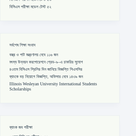
বিসিএস পরীক্ষা মডেল টেস্ট ৫২
সর্বশেষ শিক্ষা সংবাদ
বস্ত্র ও পাট মন্ত্রণালয় নেবে ১১৬ জন
মৎস্য উন্নয়ন করপোরেশনে গ্রেড-৯–এ চাকরির সুযোগ
৪৩তম বিসিএস প্রিলির দিন জানিয়ে বিজ্ঞপ্তি পিএসসির
ব্যাংকে বড় নিয়োগে বিজ্ঞপ্তি, অফিসার নেবে ১৪৩৯ জন
Illinois Wesleyan University International Students
Scholarships
ব্যাংক জব পরীক্ষা