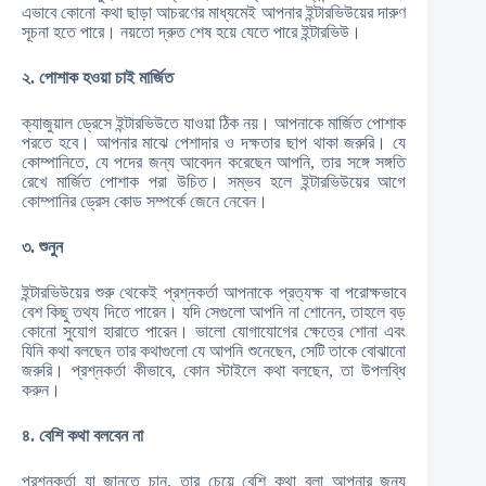
এভাবে কোনো কথা ছাড়া আচরণের মাধ্যমেই আপনার ইন্টারভিউয়ের দারুণ
সূচনা হতে পারে। নয়তো দ্রুত শেষ হয়ে যেতে পারে ইন্টারভিউ।
২. পোশাক হওয়া চাই মার্জিত
ক্যাজুয়াল ড্রেসে ইন্টারভিউতে যাওয়া ঠিক নয়। আপনাকে মার্জিত পোশাক
পরতে হবে। আপনার মাঝে পেশাদার ও দক্ষতার ছাপ থাকা জরুরি। যে
কোম্পানিতে, যে পদের জন্য আবেদন করেছেন আপনি, তার সঙ্গে সঙ্গতি
রেখে মার্জিত পোশাক পরা উচিত। সম্ভব হলে ইন্টারভিউয়ের আগে
কোম্পানির ড্রেস কোড সম্পর্কে জেনে নেবেন।
৩. শুনুন
ইন্টারভিউয়ের শুরু থেকেই প্রশ্নকর্তা আপনাকে প্রত্যক্ষ বা পরোক্ষভাবে
বেশ কিছু তথ্য দিতে পারেন। যদি সেগুলো আপনি না শোনেন, তাহলে বড়
কোনো সুযোগ হারাতে পারেন। ভালো যোগাযোগের ক্ষেত্রে শোনা এবং
যিনি কথা বলছেন তার কথাগুলো যে আপনি শুনেছেন, সেটি তাকে বোঝানো
জরুরি। প্রশ্নকর্তা কীভাবে, কোন স্টাইলে কথা বলছেন, তা উপলব্ধি
করুন।
৪. বেশি কথা বলবেন না
প্রশ্নকর্তা যা জানতে চান, তার চেয়ে বেশি কথা বলা আপনার জন্য