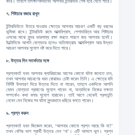
করে। তাহলে তাৎক্ষণিকভাবেই আপনার ইন্টারভিউ শেষ হয়ে যেতে পারে।
৭. শিষ্টাচার বজায় রাখুন
ইন্টারভিউতে উতরে যাওয়ার ক্ষেত্রে আপনার আচরণ একটি বড় ধরনের
ভূমিকা রাখে। ইন্টারভিউ রুমে আত্মবিশ্বাস, পেশাদারিত্ব আর শিষ্টাচার
এসবের মাঝে সুন্দর ভারসাম্য রক্ষা করতে পারলে জয় আপনার হবেই।
উল্টোদিকে আপনি যোগ্যতর হলেও অতিমাত্রায় আত্মবিশ্বাস আর উদ্ধত
আচরণ আপনার সুযোগ নষ্ট করে দিতে পারে।
৮. উত্তর দিন সতর্কতার সঙ্গে
প্রশ্নকর্তা যখন আপনার ক্যারিয়ারের আগের কোনো ঘটনা জানতে চান,
তখন আপনার আচরণের ধরন বোঝারও চেষ্টা করেন তিনি। এ ক্ষেত্রে যদি
নির্দিষ্ট উদাহরণ দিয়ে উত্তর দিতে না পারেন, তাহলে একদিকে আপনি
যেমন যোগ্যতা প্রমাণের সুযোগ পাবেন না, অন্যদিকে নিজের দক্ষতা
সম্পর্কেও কথা বলার সুযোগ হারাবেন। তাই আগে থেকেই প্রস্তুতি
নেবেন যেন নিজের সব ঘটনা সুন্দরভাবে গুছিয়ে বলতে পারেন।
৯. প্রশ্ন করুন
প্রশ্নকর্তা যখন জিজ্ঞেস করেন, ‘আপনার কোনো প্রশ্ন আছে কি না?’
তখন বেশির ভাগ প্রার্থী উত্তর দেন ‘না’। এটি আসলে ভুল। প্রশ্ন