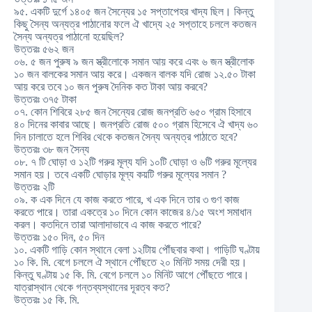
৯৫. একটি দুর্গে ১৪০৫ জন সৈন্যের ১৫ সপ্তাপেহর খাদ্য ছিল। কিন্তু
কিছু সৈন্য অন্যত্র পাঠানোর ফলে ঐ খাদ্যে ২৫ সপ্তাহে চললে কতজন
সৈন্য অন্যত্র পাঠানো হয়েছিল?
উত্তরঃ ৫৬২ জন
০৬. ৫ জন পুরুষ ৯ জন স্ত্রীলোকে সমান আয় করে এবং ৬ জন স্ত্রীলোক
১০ জন বালকের সমান আয় করে। একজন বালক যদি রোজ ১২.৫০ টাকা
আয় করে তবে ১০ জন পুরুষ দৈনিক কত টাকা আয় করবে?
উত্তরঃ ৩৭৫ টাকা
০৭. কোন শিবিরে ২৮৫ জন সৈন্যের রোজ জনপ্রতি ৬৫০ গ্রাম হিসাবে
৪০ দিনের কাবার আছে। জনপ্রতি রোজ ৫০০ গ্রাম হিসেবে ঐ খাদ্য ৬০
দিন চালাতে হলে শিবির থেকে কতজন সৈন্য অন্যত্র পাঠাতে হবে?
উত্তরঃ ৩৮ জন সৈন্য
০৮. ৭ টি ঘোড়া ও ১২টি গরুর মূল্য যদি ১০টি ঘোড়া ও ৬টি গরুর মূল্যের
সমান হয়। তবে একটি ঘোড়ার মূল্য কয়টি গরুর মূল্যের সমান ?
উত্তরঃ ২টি
০৯. ক এক দিনে যে কাজ করতে পারে, খ এক দিনে তার ৩ গুণ কাজ
করতে পারে। তারা একত্রে ১০ দিনে কোন কাজের ৪/১৫ অংশ সমাধান
করল। কতদিনে তারা আলাদাভাবে এ কাজ করতে পারে?
উত্তরঃ ১৫০ দিন, ৫০ দিন
১০. একটি গাড়ি কোন স্থানে বেলা ১২টিায় পৌঁছবার কথা। গাড়িটি ঘণ্টায়
১০ কি. মি. বেগে চললে ঐ স্থানে পৌঁছতে ২০ মিনিট সময় দেরী হয়।
কিন্তু ঘণ্টায় ১৫ কি. মি. বেগে চললে ১০ মিনিট আগে পৌঁছতে পারে।
যাত্রাস্থান থেকে গন্তব্যস্থানের দূরত্ব কত?
উত্তরঃ ১৫ কি. মি.