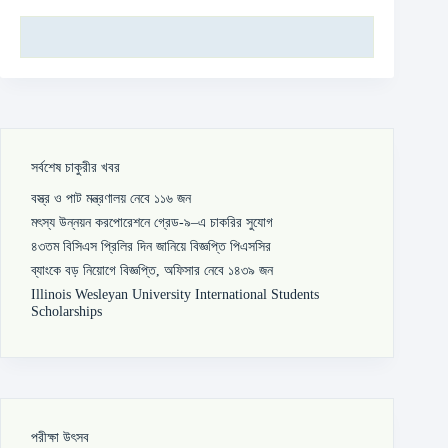
সর্বশেষ চাকুরীর খবর
বস্ত্র ও পাট মন্ত্রণালয় নেবে ১১৬ জন
মৎস্য উন্নয়ন করপোরেশনে গ্রেড-৯–এ চাকরির সুযোগ
৪৩তম বিসিএস প্রিলির দিন জানিয়ে বিজ্ঞপ্তি পিএসসির
ব্যাংকে বড় নিয়োগে বিজ্ঞপ্তি, অফিসার নেবে ১৪৩৯ জন
Illinois Wesleyan University International Students
Scholarships
পরীক্ষা উৎসব