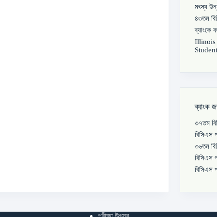
মৎস্য উন
৪৩তম বিস
ব্যাংকে 
Illinoi
Student
ব্যাংক জ
৩৭তম বিস
বিসিএস প
৩৬তম বিস
বিসিএস প
বিসিএস প
পরীক্ষা উৎসব