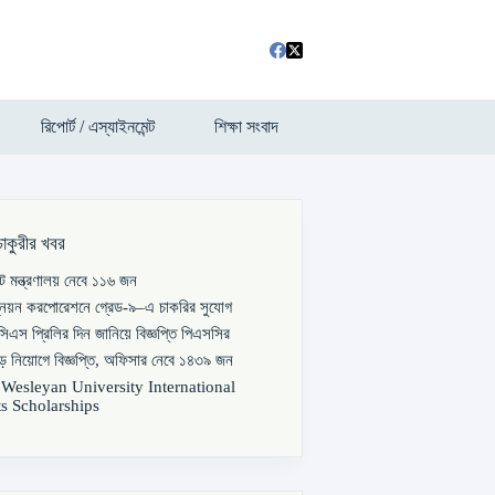
রিপোর্ট / এস্যাইনমেন্ট
শিক্ষা সংবাদ
চাকুরীর খবর
পাট মন্ত্রণালয় নেবে ১১৬ জন
্নয়ন করপোরেশনে গ্রেড-৯–এ চাকরির সুযোগ
িএস প্রিলির দিন জানিয়ে বিজ্ঞপ্তি পিএসসির
বড় নিয়োগে বিজ্ঞপ্তি, অফিসার নেবে ১৪৩৯ জন
s Wesleyan University International
s Scholarships