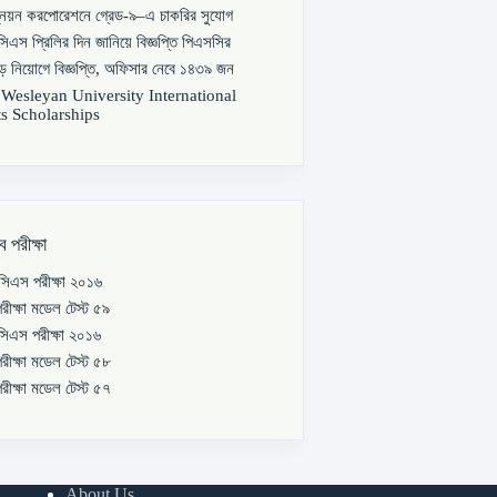
্নয়ন করপোরেশনে গ্রেড-৯–এ চাকরির সুযোগ
িএস প্রিলির দিন জানিয়ে বিজ্ঞপ্তি পিএসসির
বড় নিয়োগে বিজ্ঞপ্তি, অফিসার নেবে ১৪৩৯ জন
s Wesleyan University International
s Scholarships
ব পরীক্ষা
িএস পরীক্ষা ২০১৬
রীক্ষা মডেল টেস্ট ৫৯
িএস পরীক্ষা ২০১৬
রীক্ষা মডেল টেস্ট ৫৮
রীক্ষা মডেল টেস্ট ৫৭
About Us