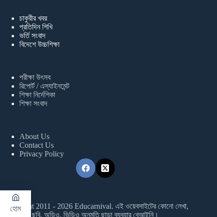
চাকুরীর খবর
প্রতিদিন শিখি
ভর্তি সংবাদ
বিদেশে উচ্চশিক্ষা
পরীক্ষা উৎসব
রিপোর্ট / এস্যাইনমেন্ট
শিক্ষা নির্দেশিকা
শিক্ষা সংবাদ
About Us
Contact Us
Privacy Policy
Copyright 2011 - 2026 Educarnival. এই ওয়েবসাইটের কোনো লেখা,
হোম
ছবি, অডিও, ভিডিও অনুমতি ছাড়া ব্যবহার বেআইনি।