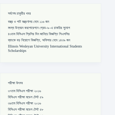
সর্বশেষ চাকুরীর খবর
বস্ত্র ও পাট মন্ত্রণালয় নেবে ১১৬ জন
মৎস্য উন্নয়ন করপোরেশনে গ্রেড-৯–এ চাকরির সুযোগ
৪৩তম বিসিএস প্রিলির দিন জানিয়ে বিজ্ঞপ্তি পিএসসির
ব্যাংকে বড় নিয়োগে বিজ্ঞপ্তি, অফিসার নেবে ১৪৩৯ জন
Illinois Wesleyan University International Students
Scholarships
পরীক্ষা উৎসব
৩৭তম বিসিএস পরীক্ষা ২০১৬
বিসিএস পরীক্ষা মডেল টেস্ট ৫৯
৩৬তম বিসিএস পরীক্ষা ২০১৬
বিসিএস পরীক্ষা মডেল টেস্ট ৫৮