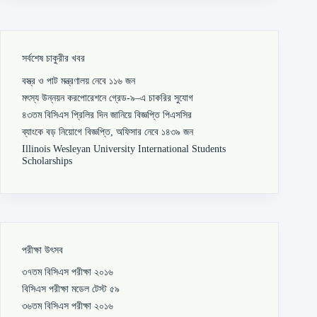
সর্বশেষ চাকুরীর খবর
বস্ত্র ও পাট মন্ত্রণালয় নেবে ১১৬ জন
মৎস্য উন্নয়ন করপোরেশনে গ্রেড-৯–এ চাকরির সুযোগ
৪৩তম বিসিএস প্রিলির দিন জানিয়ে বিজ্ঞপ্তি পিএসসির
ব্যাংকে বড় নিয়োগে বিজ্ঞপ্তি, অফিসার নেবে ১৪৩৯ জন
Illinois Wesleyan University International Students
Scholarships
পরীক্ষা উৎসব
৩৭তম বিসিএস পরীক্ষা ২০১৬
বিসিএস পরীক্ষা মডেল টেস্ট ৫৯
৩৬তম বিসিএস পরীক্ষা ২০১৬