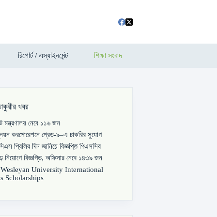
রিপোর্ট / এস্যাইনমেন্ট
শিক্ষা সংবাদ
চাকুরীর খবর
পাট মন্ত্রণালয় নেবে ১১৬ জন
্নয়ন করপোরেশনে গ্রেড-৯–এ চাকরির সুযোগ
িএস প্রিলির দিন জানিয়ে বিজ্ঞপ্তি পিএসসির
বড় নিয়োগে বিজ্ঞপ্তি, অফিসার নেবে ১৪৩৯ জন
s Wesleyan University International
s Scholarships