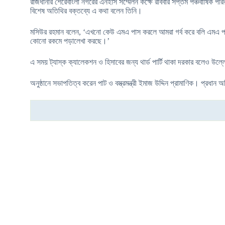
রাজধানীর শেরেবাংলা নগরের এনইসি সম্মেলন কক্ষে রবিবার সপ্তম পঞ্চবার্ষিক
বিশেষ অতিথির বক্তব্যে এ কথা বলেন তিনি।
মসিউর রহমান বলেন, ‘এখনো কেউ এমএ পাস করলে আমরা গর্ব করে বলি এমএ প
কোনো রকমে পড়ালেখা করছে।’
এ সময় ট্যাস্ক ক্যালেকশন ও হিসাবের জন্য থার্ড পার্টি থাকা দরকার বলেও উল
অনুষ্ঠানে সভাপতিত্ব করেন পাট ও বস্ত্রমন্ত্রী ইমাজ উদ্দিন প্রামাণিক। প্রধা