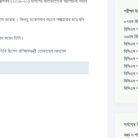
 পরিকল্পনার (২০১৬-২০) দলিলের খাতভিত্তিক আলোচনা সভায়
পরীক্ষা 
াস করেছে। কিন্তু ভকেশনাল পড়লে লজ্জাবোধ করে বলি
৩৭তম বিস
বিসিএস প
৩৬তম বিস
্লেখ করেন তিনি।
বিসিএস প
ন অতিথি ছিলেন বাণিজ্যমন্ত্রী তোফায়েল আহমেদ
বিসিএস প
বিসিএস প
বিসিএস প
বিসিএস প
বিসিএস প
বিসিএস প
সর্বশেষ 
বস্ত্র ও 