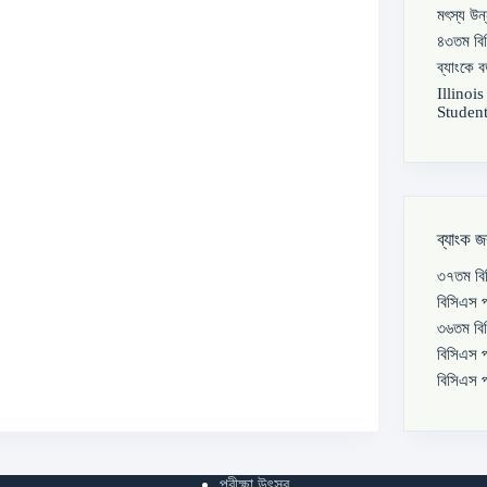
মৎস্য উন
৪৩তম বিস
ব্যাংকে 
Illinoi
Student
ব্যাংক জ
৩৭তম বিস
বিসিএস প
৩৬তম বিস
বিসিএস প
বিসিএস প
পরীক্ষা উৎসব