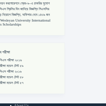
্নয়ন করপোরেশনে গ্রেড-৯–এ চাকরির সুযোগ
িএস প্রিলির দিন জানিয়ে বিজ্ঞপ্তি পিএসসির
বড় নিয়োগে বিজ্ঞপ্তি, অফিসার নেবে ১৪৩৯ জন
s Wesleyan University International
s Scholarships
ব পরীক্ষা
িএস পরীক্ষা ২০১৬
রীক্ষা মডেল টেস্ট ৫৯
িএস পরীক্ষা ২০১৬
রীক্ষা মডেল টেস্ট ৫৮
রীক্ষা মডেল টেস্ট ৫৭
About Us