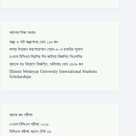
সর্বশেষ শিক্ষা সংবাদ
বস্ত্র ও পাট মন্ত্রণালয় নেবে ১১৬ জন
মৎস্য উন্নয়ন করপোরেশনে গ্রেড-৯–এ চাকরির সুযোগ
৪৩তম বিসিএস প্রিলির দিন জানিয়ে বিজ্ঞপ্তি পিএসসির
ব্যাংকে বড় নিয়োগে বিজ্ঞপ্তি, অফিসার নেবে ১৪৩৯ জন
Illinois Wesleyan University International Students
Scholarships
ব্যাংক জব পরীক্ষা
৩৭তম বিসিএস পরীক্ষা ২০১৬
বিসিএস পরীক্ষা মডেল টেস্ট ৫৯