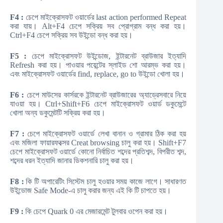
F4 :
চেপে মাইক্রোসফট ওয়ার্ডের last action performed Repeat
করা যায়। Alt+F4 চেপে সক্রিয় সব প্রোগ্রাম বন্ধ করা হয়।
Ctrl+F4 চেপে সক্রিয় সব উইন্ডো বন্ধ করা হয়।
F5 :
চেপে মাইক্রোসফট উইন্ডোজ, ইন্টারনেট ব্রাউজার ইত্যাদি
Refresh করা হয়। পাওয়ার পয়েন্টের স্লাইড শো আরম্ভ করা হয়।
এবং মাইক্রোসফট ওয়ার্ডের find, replace, go to উইন্ডো খোলা হয়।
F6 :
চেপে মাউসের কার্সরকে ইন্টারনেট ব্রাউজারের অ্যাড্রেসবারে নিয়ে
যাওয়া হয়। Ctrl+Shift+F6 চেপে মাইক্রোসফট ওয়ার্ড ডকুমেন্টে
খোলা অন্য ডকুমেন্টটি সক্রিয় করা হয়।
F7 :
চেপে মাইক্রোসফট ওয়ার্ডে লেখা বানান ও গ্রামার ঠিক করা হয়
এবং মজিলা ফায়ারফক্সের Creat browsing চালু করা হয়। Shift+F7
চেপে মাইক্রোসফট ওয়ার্ডে কোনো নির্বাচিত শব্দের প্রতিশব্দ, বিপরীত শব্দ,
শব্দের ধরন ইত্যাদি জানার ডিকশনারি চালু করা হয়।
F8 :
কি টি অপারেটিং সিস্টেম চালু হওয়ার সময় কাজে লাগে। সাধারণত
উইন্ডোজ Safe Mode-এ চালু করার জন্য এই কি টি চাপতে হয়।
F9 :
কি চেপে Quark 0 এর মেজারমেন্ট টুলবার ওপেন করা হয়।