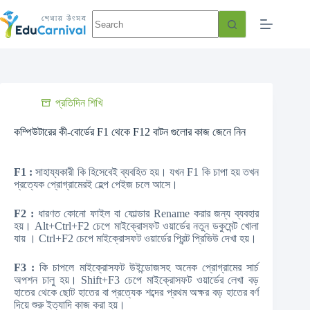
প্রতিদিন শিখি
কম্পিউটারের কী-বোর্ডের F1 থেকে F12 বাটন গুলোর কাজ জেনে নিন
F1 :
সাহায্যকারী কি হিসেবেই ব্যবহিত হয়। যখন F1 কি চাপা হয় তখন
প্রত্যেক প্রোগ্রামেরই হেল্প পেইজ চলে আসে।
F2 :
ধারণত কোনো ফাইল বা ফোল্ডার Rename করার জন্য ব্যবহার
হয়। Alt+Ctrl+F2 চেপে মাইক্রোসফট ওয়ার্ডের নতুন ডকুমেন্ট খোলা
যায় । Ctrl+F2 চেপে মাইক্রোসফট ওয়ার্ডের প্রিন্ট প্রিভিউ দেখা হয়।
F3 :
কি চাপলে মাইক্রোসফট উইন্ডোজসহ অনেক প্রোগ্রামের সার্চ
অপশন চালু হয়। Shift+F3 চেপে মাইক্রোসফট ওয়ার্ডের লেখা বড়
হাতের থেকে ছোট হাতের বা প্রত্যেক শব্দের প্রথম অক্ষর বড় হাতের বর্ণ
দিয়ে শুরু ইত্যাদি কাজ করা হয়।