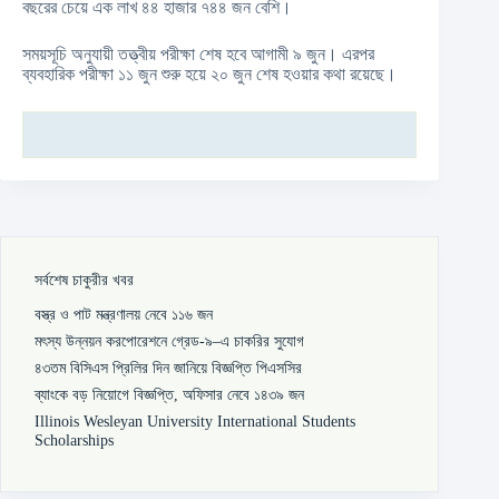
বছরের চেয়ে এক লাখ ৪৪ হাজার ৭৪৪ জন বেশি।
সময়সূচি অনুযায়ী তত্ত্বীয় পরীক্ষা শেষ হবে আগামী ৯ জুন। এরপর
ব্যবহারিক পরীক্ষা ১১ জুন শুরু হয়ে ২০ জুন শেষ হওয়ার কথা রয়েছে।
সর্বশেষ চাকুরীর খবর
বস্ত্র ও পাট মন্ত্রণালয় নেবে ১১৬ জন
মৎস্য উন্নয়ন করপোরেশনে গ্রেড-৯–এ চাকরির সুযোগ
৪৩তম বিসিএস প্রিলির দিন জানিয়ে বিজ্ঞপ্তি পিএসসির
ব্যাংকে বড় নিয়োগে বিজ্ঞপ্তি, অফিসার নেবে ১৪৩৯ জন
Illinois Wesleyan University International Students
Scholarships