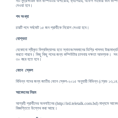
সাঁট মুদ্রাক্ষরিক কাম কম্পিউটার অপারেটর, ক্যাশিয়ার, অফিস সহকারী কাম কম
দেওয়া হবে।
পদ সংখ্যা
চারটি পদে সর্বমোট ১৫ জন প্রার্থীকে নিয়োগ দেওয়া হবে।
যোগ্যতা
যেকোনো স্বীকৃত বিশ্ববিদ্যালয় হতে স্নাতক/সমমানের ডিগ্রি পাসসহ উচ্চমাধ্যমি
করতে পারবে। কিছু কিছু পদের জন্য কম্পিউটার চালনায় দক্ষতা আবশ্যক। সব পদ
৩০ বছর হতে হবে।
বেতন স্কেল
বিভিন্ন পদের জন্য জাতীয় বেতন স্কেল-২০১৫ অনুযায়ী বিভিন্ন (গ্রেড ১৩,১
আবেদনের নিয়ম
আগ্রহী প্রার্থীদের অনলাইনের (http://ird.teletalk.com.bd) মাধ্যমে আবেদন
বিজ্ঞপ্তিতে উল্লেখ করা আছে।