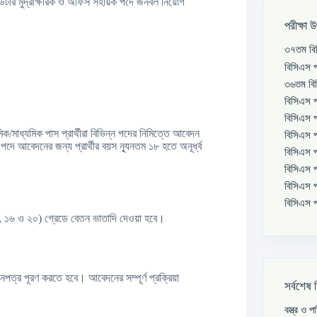
্পিউটার মুদ্রাক্ষরিক ও অফিস সহায়ক পদে জনবল নিয়োগ
পরীক্ষা 
৩৭তম বিস
বিসিএস প
৩৬তম বিস
বিসিএস প
বিসিএস প
ক/মাধ্যমিক পাস প্রার্থীরা বিভিন্ন পদের নিমিত্তে আবেদন
বিসিএস প
ে আবেদনের জন্য প্রার্থীর বয়স ন্যূনতম ১৮ হতে অনূর্ধ্ব
বিসিএস প
বিসিএস প
বিসিএস প
বিসিএস প
৪, ১৬ ও ২০) গ্রেডে বেতন ভাতাদি দেওয়া হবে।
পত্র পূরণ করতে হবে। আবেদনের সম্পূর্ণ প্রক্রিয়া
সর্বশেষ 
বস্ত্র ও 