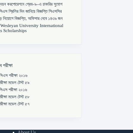
্নয়ন করপোরেশনে গ্রেড-৯–এ চাকরির সুযোগ
িএস প্রিলির দিন জানিয়ে বিজ্ঞপ্তি পিএসসির
বড় নিয়োগে বিজ্ঞপ্তি, অফিসার নেবে ১৪৩৯ জন
s Wesleyan University International
s Scholarships
ব পরীক্ষা
িএস পরীক্ষা ২০১৬
রীক্ষা মডেল টেস্ট ৫৯
িএস পরীক্ষা ২০১৬
রীক্ষা মডেল টেস্ট ৫৮
রীক্ষা মডেল টেস্ট ৫৭
About Us