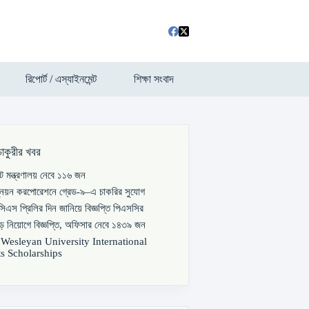
রিপোর্ট / এস্যাইনমেন্ট
শিক্ষা সংবাদ
চাকুরীর খবর
পাট মন্ত্রণালয় নেবে ১১৬ জন
্নয়ন করপোরেশনে গ্রেড-৯–এ চাকরির সুযোগ
িএস প্রিলির দিন জানিয়ে বিজ্ঞপ্তি পিএসসির
বড় নিয়োগে বিজ্ঞপ্তি, অফিসার নেবে ১৪৩৯ জন
s Wesleyan University International
s Scholarships