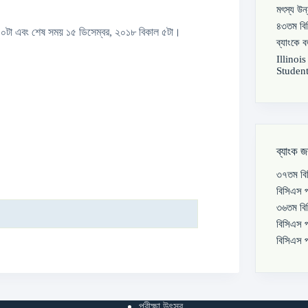
মৎস্য উন
৪৩তম বিস
 ১০টা এবং শেষ সময় ১৫ ডিসেম্বর, ২০১৮ বিকাল ৫টা।
ব্যাংকে 
Illinoi
Student
ব্যাংক জ
৩৭তম বিস
বিসিএস প
৩৬তম বিস
বিসিএস প
বিসিএস প
পরীক্ষা উৎসব