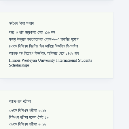
সর্বশেষ শিক্ষা সংবাদ
বস্ত্র ও পাট মন্ত্রণালয় নেবে ১১৬ জন
মৎস্য উন্নয়ন করপোরেশনে গ্রেড-৯–এ চাকরির সুযোগ
৪৩তম বিসিএস প্রিলির দিন জানিয়ে বিজ্ঞপ্তি পিএসসির
ব্যাংকে বড় নিয়োগে বিজ্ঞপ্তি, অফিসার নেবে ১৪৩৯ জন
Illinois Wesleyan University International Students
Scholarships
ব্যাংক জব পরীক্ষা
৩৭তম বিসিএস পরীক্ষা ২০১৬
বিসিএস পরীক্ষা মডেল টেস্ট ৫৯
৩৬তম বিসিএস পরীক্ষা ২০১৬