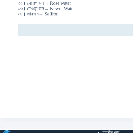
৩২। গোলাপ জল→ Rose water
৩৩। কেওড়া জল→ Kewra Water
৩৪। জাফরান→ Saffron
চাকুরীর খবর