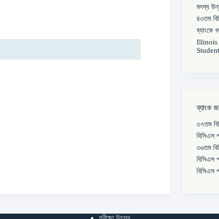
মৎস্য উন
৪৩তম বিস
ব্যাংকে 
Illinoi
Student
ব্যাংক জ
৩৭তম বিস
বিসিএস প
৩৬তম বিস
বিসিএস প
বিসিএস প
পরীক্ষা উৎসব