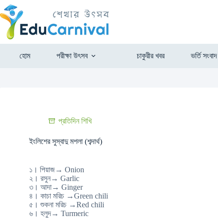
হোম
পরীক্ষা উৎসব
চাকুরীর খবর
ভর্তি সংবাদ
প্রতিদিন শিখি
ইংলিশের সুস্বাদু মশলা (শব্দার্থ)
১। পিয়াজ→ Onion
২। রসুন→ Garlic
৩। আদা→ Ginger
৪। কাচা মরিচ →Green chili
৫। শুকনা মরিচ →Red chili
৬। হলুদ→ Turmeric