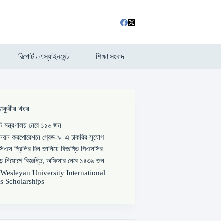
রিপোর্ট / এস্যাইনমেন্ট
শিক্ষা সংবাদ
চাকুরীর খবর
পাট মন্ত্রণালয় নেবে ১১৬ জন
্নয়ন করপোরেশনে গ্রেড-৯–এ চাকরির সুযোগ
িএস প্রিলির দিন জানিয়ে বিজ্ঞপ্তি পিএসসির
বড় নিয়োগে বিজ্ঞপ্তি, অফিসার নেবে ১৪৩৯ জন
s Wesleyan University International
s Scholarships