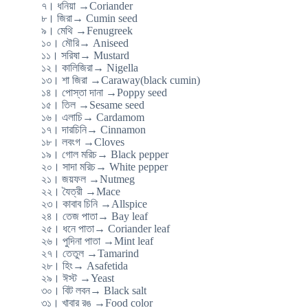
৭। ধনিয়া →Coriander
৮। জিরা→ Cumin seed
৯। মেথি →Fenugreek
১০। মৌরি→ Aniseed
১১। সরিষা→ Mustard
১২। কালিজিরা→ Nigella
১৩। শা জিরা →Caraway(black cumin)
১৪। পোস্তা দানা →Poppy seed
১৫। তিল →Sesame seed
১৬। এলাচি→ Cardamom
১৭। দারচিনি→ Cinnamon
১৮। লবংগ →Cloves
১৯। গোল মরিচ→ Black pepper
২০। সাদা মরিচ→ White pepper
২১। জয়ফল →Nutmeg
২২। যৈত্রী →Mace
২৩। কাবাব চিনি →Allspice
২৪। তেজ পাতা→ Bay leaf
২৫। ধনে পাতা→ Coriander leaf
২৬। পুদিনা পাতা →Mint leaf
২৭। তেতুল →Tamarind
২৮। হিং→ Asafetida
২৯। ঈস্ট →Yeast
৩০। বিট লবন→ Black salt
৩১। খাবার রঙ →Food color