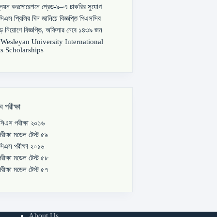
্নয়ন করপোরেশনে গ্রেড-৯–এ চাকরির সুযোগ
িএস প্রিলির দিন জানিয়ে বিজ্ঞপ্তি পিএসসির
বড় নিয়োগে বিজ্ঞপ্তি, অফিসার নেবে ১৪৩৯ জন
s Wesleyan University International
s Scholarships
ব পরীক্ষা
িএস পরীক্ষা ২০১৬
রীক্ষা মডেল টেস্ট ৫৯
িএস পরীক্ষা ২০১৬
রীক্ষা মডেল টেস্ট ৫৮
রীক্ষা মডেল টেস্ট ৫৭
About Us