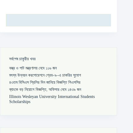
সর্বশেষ চাকুরীর খবর
বস্ত্র ও পাট মন্ত্রণালয় নেবে ১১৬ জন
মৎস্য উন্নয়ন করপোরেশনে গ্রেড-৯–এ চাকরির সুযোগ
৪৩তম বিসিএস প্রিলির দিন জানিয়ে বিজ্ঞপ্তি পিএসসির
ব্যাংকে বড় নিয়োগে বিজ্ঞপ্তি, অফিসার নেবে ১৪৩৯ জন
Illinois Wesleyan University International Students
Scholarships