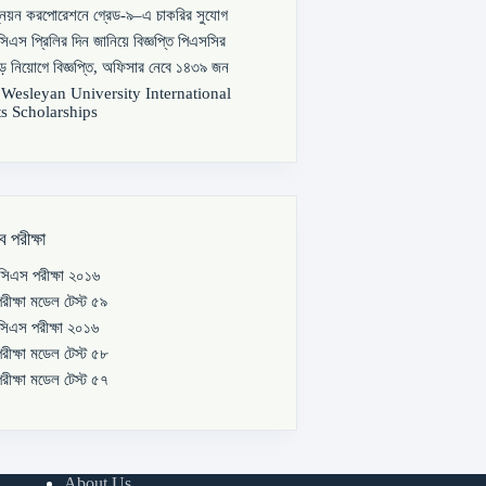
্নয়ন করপোরেশনে গ্রেড-৯–এ চাকরির সুযোগ
িএস প্রিলির দিন জানিয়ে বিজ্ঞপ্তি পিএসসির
বড় নিয়োগে বিজ্ঞপ্তি, অফিসার নেবে ১৪৩৯ জন
s Wesleyan University International
s Scholarships
ব পরীক্ষা
িএস পরীক্ষা ২০১৬
রীক্ষা মডেল টেস্ট ৫৯
িএস পরীক্ষা ২০১৬
রীক্ষা মডেল টেস্ট ৫৮
রীক্ষা মডেল টেস্ট ৫৭
About Us