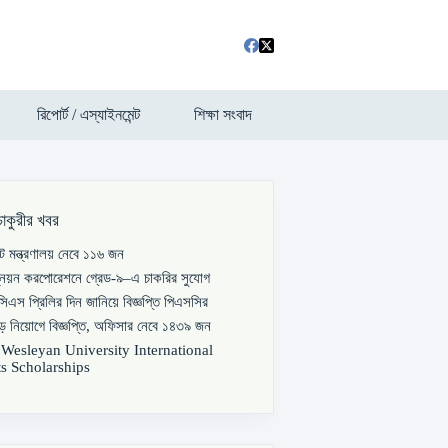
রিপোর্ট / এস্যাইনমেন্ট
শিক্ষা সংবাদ
চাকুরীর খবর
পাট মন্ত্রণালয় নেবে ১১৬ জন
্নয়ন করপোরেশনে গ্রেড-৯–এ চাকরির সুযোগ
িএস প্রিলির দিন জানিয়ে বিজ্ঞপ্তি পিএসসির
বড় নিয়োগে বিজ্ঞপ্তি, অফিসার নেবে ১৪৩৯ জন
s Wesleyan University International
s Scholarships