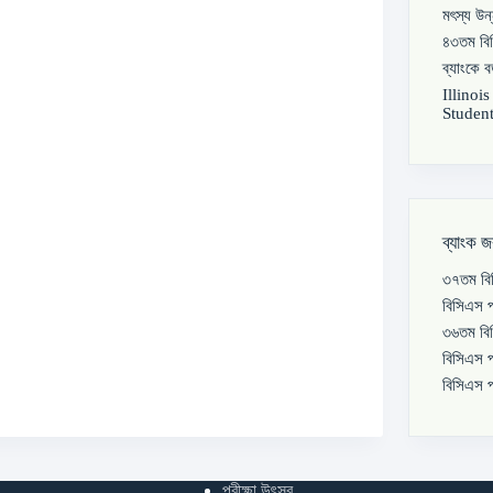
মৎস্য উন
৪৩তম বিস
ব্যাংকে 
Illinoi
Student
ব্যাংক জ
৩৭তম বিস
বিসিএস প
৩৬তম বিস
বিসিএস প
বিসিএস প
পরীক্ষা উৎসব