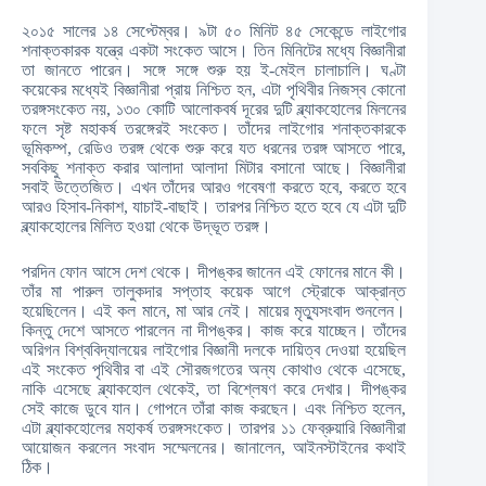
২০১৫ সালের ১৪ সেপ্টেম্বর। ৯টা ৫০ মিনিট ৪৫ সেকেন্ডে লাইগোর
শনাক্তকারক যন্ত্রে একটা সংকেত আসে। তিন মিনিটের মধ্যে বিজ্ঞানীরা
তা জানতে পারেন। সঙ্গে সঙ্গে শুরু হয় ই-মেইল চালাচালি। ঘণ্টা
কয়েকের মধ্যেই বিজ্ঞানীরা প্রায় নিশ্চিত হন, এটা পৃথিবীর নিজস্ব কোনো
তরঙ্গসংকেত নয়, ১৩০ কোটি আলোকবর্ষ দূরের দুটি ব্ল্যাকহোলের মিলনের
ফলে সৃষ্ট মহাকর্ষ তরঙ্গেরই সংকেত। তাঁদের লাইগোর শনাক্তকারকে
ভূমিকম্প, রেডিও তরঙ্গ থেকে শুরু করে যত ধরনের তরঙ্গ আসতে পারে,
সবকিছু শনাক্ত করার আলাদা আলাদা মিটার বসানো আছে। বিজ্ঞানীরা
সবাই উত্তেজিত। এখন তাঁদের আরও গবেষণা করতে হবে, করতে হবে
আরও হিসাব-নিকাশ, যাচাই-বাছাই। তারপর নিশ্চিত হতে হবে যে এটা দুটি
ব্ল্যাকহোলের মিলিত হওয়া থেকে উদ্ভূত তরঙ্গ।
পরদিন ফোন আসে দেশ থেকে। দীপঙ্কর জানেন এই ফোনের মানে কী।
তাঁর মা পারুল তালুকদার সপ্তাহ কয়েক আগে স্ট্রোকে আক্রান্ত
হয়েছিলেন। এই কল মানে, মা আর নেই। মায়ের মৃত্যুসংবাদ শুনলেন।
কিন্তু দেশে আসতে পারলেন না দীপঙ্কর। কাজ করে যাচ্ছেন। তাঁদের
অরিগন বিশ্ববিদ্যালয়ের লাইগোর বিজ্ঞানী দলকে দায়িত্ব দেওয়া হয়েছিল
এই সংকেত পৃথিবীর বা এই সৌরজগতের অন্য কোথাও থেকে এসেছে,
নাকি এসেছে ব্ল্যাকহোল থেকেই, তা বিশ্লেষণ করে দেখার। দীপঙ্কর
সেই কাজে ডুবে যান। গোপনে তাঁরা কাজ করছেন। এবং নিশ্চিত হলেন,
এটা ব্ল্যাকহোলের মহাকর্ষ তরঙ্গসংকেত। তারপর ১১ ফেব্রুয়ারি বিজ্ঞানীরা
আয়োজন করলেন সংবাদ সম্মেলনের। জানালেন, আইনস্টাইনের কথাই
ঠিক।