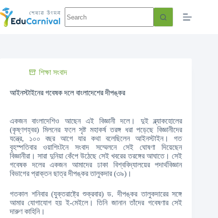
শিক্ষা সংবাদ
আইনস্টাইনের গবেষক দলে বাংলাদেশের দীপঙ্কর
একজন বাংলাদেশিও আছেন এই বিজ্ঞানী দলে। দুই ব্ল্যাকহোলের
(কৃষ্ণগহ্বর) মিলনের ফলে সৃষ্ট মহাকর্ষ তরঙ্গ ধরা পড়েছে বিজ্ঞানীদের
যন্ত্রে, ১০০ বছর আগে যার কথা বলেছিলেন আইনস্টাইন। গত
বৃহস্পতিবার ওয়াশিংটনে সংবাদ সম্মেলনে সেই ঘোষণা দিয়েছেন
বিজ্ঞানীরা। সারা দুনিয়া কেঁপে উঠেছে সেই খবরের তরঙ্গের আঘাতে। সেই
গবেষক দলের একজন আমাদের ঢাকা বিশ্ববিদ্যালয়ের পদার্থবিজ্ঞান
বিভাগের প্রাক্তন ছাত্র দীপঙ্কর তালুকদার (৩৯)।
গতকাল শনিবার (যুক্তরাষ্ট্রে শুক্রবার) ড. দীপঙ্কর তালুকদারের সঙ্গে
আমার যোগাযোগ হয় ই-মেইলে। তিনি জানান তাঁদের গবেষণার সেই
দারুণ কাহিনি।