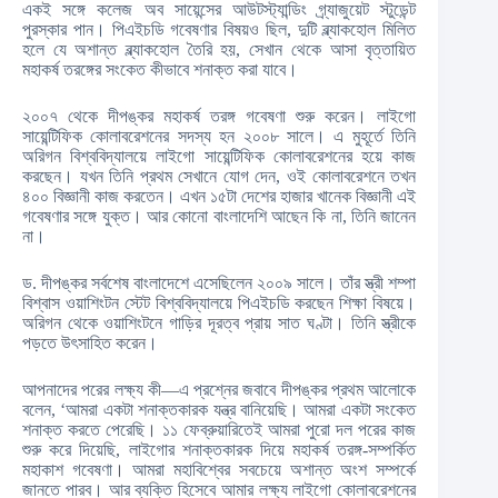
একই সঙ্গে কলেজ অব সায়েন্সের আউটস্ট্যান্ডিং গ্র্যাজুয়েট স্টুডেন্ট
পুরস্কার পান। পিএইচডি গবেষণার বিষয়ও ছিল, দুটি ব্ল্যাকহোল মিলিত
হলে যে অশান্ত ব্ল্যাকহোল তৈরি হয়, সেখান থেকে আসা বৃত্তায়িত
মহাকর্ষ তরঙ্গের সংকেত কীভাবে শনাক্ত করা যাবে।
২০০৭ থেকে দীপঙ্কর মহাকর্ষ তরঙ্গ গবেষণা শুরু করেন। লাইগো
সায়েন্টিফিক কোলাবরেশনের সদস্য হন ২০০৮ সালে। এ মুহূর্তে তিনি
অরিগন বিশ্ববিদ্যালয়ে লাইগো সায়েন্টিফিক কোলাবরেশনের হয়ে কাজ
করছেন। যখন তিনি প্রথম সেখানে যোগ দেন, ওই কোলাবরেশনে তখন
৪০০ বিজ্ঞানী কাজ করতেন। এখন ১৫টা দেশের হাজার খানেক বিজ্ঞানী এই
গবেষণার সঙ্গে যুক্ত। আর কোনো বাংলাদেশি আছেন কি না, তিনি জানেন
না।
ড. দীপঙ্কর সর্বশেষ বাংলাদেশে এসেছিলেন ২০০৯ সালে। তাঁর স্ত্রী শম্পা
বিশ্বাস ওয়াশিংটন স্টেট বিশ্ববিদ্যালয়ে পিএইচডি করছেন শিক্ষা বিষয়ে।
অরিগন থেকে ওয়াশিংটনে গাড়ির দূরত্ব প্রায় সাত ঘণ্টা। তিনি স্ত্রীকে
পড়তে উৎসাহিত করেন।
আপনাদের পরের লক্ষ্য কী—এ প্রশ্নের জবাবে দীপঙ্কর প্রথম আলোকে
বলেন, ‘আমরা একটা শনাক্তকারক যন্ত্র বানিয়েছি। আমরা একটা সংকেত
শনাক্ত করতে পেরেছি। ১১ ফেব্রুয়ারিতেই আমরা পুরো দল পরের কাজ
শুরু করে দিয়েছি, লাইগোর শনাক্তকারক দিয়ে মহাকর্ষ তরঙ্গ-সম্পর্কিত
মহাকাশ গবেষণা। আমরা মহাবিশ্বের সবচেয়ে অশান্ত অংশ সম্পর্কে
জানতে পারব। আর ব্যক্তি হিসেবে আমার লক্ষ্য লাইগো কোলাবরেশনের