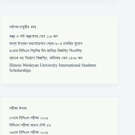
সর্বশেষ চাকুরীর খবর
বস্ত্র ও পাট মন্ত্রণালয় নেবে ১১৬ জন
মৎস্য উন্নয়ন করপোরেশনে গ্রেড-৯–এ চাকরির সুযোগ
৪৩তম বিসিএস প্রিলির দিন জানিয়ে বিজ্ঞপ্তি পিএসসির
ব্যাংকে বড় নিয়োগে বিজ্ঞপ্তি, অফিসার নেবে ১৪৩৯ জন
Illinois Wesleyan University International Students
Scholarships
পরীক্ষা উৎসব
৩৭তম বিসিএস পরীক্ষা ২০১৬
বিসিএস পরীক্ষা মডেল টেস্ট ৫৯
৩৬তম বিসিএস পরীক্ষা ২০১৬