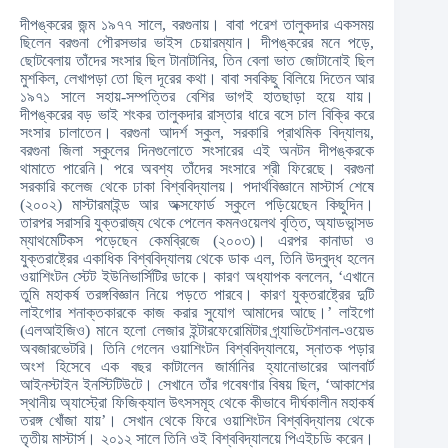
দীপঙ্করের জন্ম ১৯৭৭ সালে, বরগুনায়। বাবা পরেশ তালুকদার একসময়
ছিলেন বরগুনা পৌরসভার ভাইস চেয়ারম্যান। দীপঙ্করের মনে পড়ে,
ছোটবেলায় তাঁদের সংসার ছিল টানাটানির, তিন বেলা ভাত জোটানোই ছিল
মুশকিল, লেখাপড়া তো ছিল দূরের কথা। বাবা সবকিছু বিলিয়ে দিতেন আর
১৯৭১ সালে সহায়-সম্পত্তির বেশির ভাগই হাতছাড়া হয়ে যায়।
দীপঙ্করের বড় ভাই শংকর তালুকদার রাস্তার ধারে বসে চাল বিক্রি করে
সংসার চালাতেন। বরগুনা আদর্শ স্কুল, সরকারি প্রাথমিক বিদ্যালয়,
বরগুনা জিলা স্কুলের দিনগুলোতে সংসারের এই অনটন দীপঙ্করকে
থামাতে পারেনি। পরে অবশ্য তাঁদের সংসারে শ্রী ফিরেছে। বরগুনা
সরকারি কলেজ থেকে ঢাকা বিশ্ববিদ্যালয়। পদার্থবিজ্ঞানে মাস্টার্স শেষে
(২০০২) মাস্টারমাইন্ড আর অক্সফোর্ড স্কুলে পড়িয়েছেন কিছুদিন।
তারপর সরাসরি যুক্তরাজ্য থেকে পেলেন কমনওয়েলথ বৃত্তি, অ্যাডভান্সড
ম্যাথমেটিকস পড়েছেন কেমব্রিজে (২০০৩)। এরপর কানাডা ও
যুক্তরাষ্ট্রের একাধিক বিশ্ববিদ্যালয় থেকে ডাক এল, তিনি উদ্বুদ্ধ হলেন
ওয়াশিংটন স্টেট ইউনিভার্সিটির ডাকে। কারণ অধ্যাপক বললেন, ‘এখানে
তুমি মহাকর্ষ তরঙ্গবিজ্ঞান নিয়ে পড়তে পারবে। কারণ যুক্তরাষ্ট্রের দুটি
লাইগোর শনাক্তকারকে কাজ করার সুযোগ আমাদের আছে।’ লাইগো
(এলআইজিও) মানে হলো লেজার ইন্টারফেরোমিটার গ্র্যাভিটেশনাল-ওয়েভ
অবজারভেটরি। তিনি গেলেন ওয়াশিংটন বিশ্ববিদ্যালয়ে, স্নাতক পড়ার
অংশ হিসেবে এক বছর কাটালেন জার্মানির হ্যানোভারের আলবার্ট
আইনস্টাইন ইনস্টিটিউটে। সেখানে তাঁর গবেষণার বিষয় ছিল, ‘আকাশের
স্থানীয় অ্যাস্ট্রো ফিজিক্যাল উৎসসমূহ থেকে কীভাবে দীর্ঘকালীন মহাকর্ষ
তরঙ্গ খোঁজা যায়’। সেখান থেকে ফিরে ওয়াশিংটন বিশ্ববিদ্যালয় থেকে
তৃতীয় মাস্টার্স। ২০১২ সালে তিনি ওই বিশ্ববিদ্যালয়ে পিএইচডি করেন।