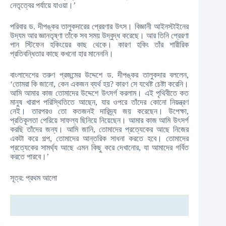
নেতৃত্বের পর্যায়ে যাওয়া।’
পরিবার ড. দীপঙ্কর তালুকদারের প্রেরণার উৎস। বিজ্ঞানী আইনস্টাইনের
উদ্যম আর জ্ঞানতৃষ্ণা তাঁকে সব সময় উদ্বুদ্ধ করেছে। আর তিনি প্রেরণা
পান স্টিফেন হকিংয়ের কাছ থেকে। কারণ হকিং তাঁর শারীরিক
প্রতিবন্ধিতার কাছে কখনো হার মানেননি।
বাংলাদেশের তরুণ প্রজন্মের উদ্দেশে ড. দীপঙ্কর তালুকদার বললেন,
‘তোমরা কি জানো, কেন একজন ব্যর্থ হয়? কারণ সে যথেষ্ট চেষ্টা করেনি।
আমি আমার কাজ তোমাদের উদ্দেশে উৎসর্গ করলাম। এই পৃথিবীতে কত
মানুষ খারাপ পরিস্থিতিতে আছেন, যার ওপরে তাঁদের কোনো নিয়ন্ত্রণ
নেই। তারপরও তো কতজনই দারিদ্র্য জয় করেছেন। উপেক্ষা,
প্রতিকূলতা পেরিয়ে সাফল্য ছিনিয়ে নিয়েছেন। আমার কাজ আমি উৎসর্গ
করছি তাঁদের জন্য। আমি জানি, তোমাদের প্রত্যেকের আছে নিজের
একটা করে গল্প, তোমাদের আন্তরিক সাধনা করতে হবে। তোমাদের
প্রত্যেকের সামর্থ্য আছে এমন কিছু করে দেখানোর, যা আমাদের গর্বিত
করতে পারবে।’
সূত্র: প্রথম আলো