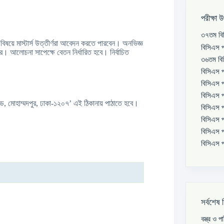
পরীক্ষা 
৩৭তম বিস
বিষয়ে মাস্টার্স উত্তীর্ণরা আবেদন করতে পারবেন। অনভিজ্ঞ
বিসিএস প
 আলোচনা সাপেক্ষে বেতন নির্ধারিত হবে। নির্বাচিত
৩৬তম বিস
বিসিএস প
বিসিএস প
বিসিএস প
র রোড, মোহাম্মদপুর, ঢাকা-১২০৭’ এই ঠিকানায় পাঠাতে হবে।
বিসিএস প
বিসিএস প
বিসিএস প
বিসিএস প
সর্বশেষ 
বস্ত্র ও 