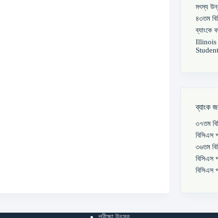
মৎস্য উন
৪৩তম বিস
ব্যাংকে 
Illinoi
Student
ব্যাংক জ
৩৭তম বিস
বিসিএস প
৩৬তম বিস
বিসিএস প
বিসিএস প
পরীক্ষা উৎসব