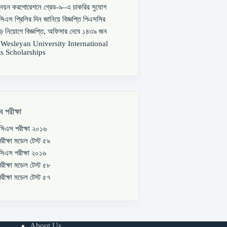
্নয়ন করপোরেশনে গ্রেড-৯–এ চাকরির সুযোগ
িএস প্রিলির দিন জানিয়ে বিজ্ঞপ্তি পিএসসির
বড় নিয়োগে বিজ্ঞপ্তি, অফিসার নেবে ১৪৩৯ জন
s Wesleyan University International
s Scholarships
ব পরীক্ষা
িএস পরীক্ষা ২০১৬
রীক্ষা মডেল টেস্ট ৫৯
িএস পরীক্ষা ২০১৬
রীক্ষা মডেল টেস্ট ৫৮
রীক্ষা মডেল টেস্ট ৫৭
About Us