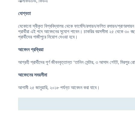
এক্সিকিউটিভ, কিউএ
যোগ্যতা
যেকোনো স্বীকৃত বিশ্ববিদ্যালয় থেকে ফার্মেসি/রসায়ন/ফলিত রসায়ন/প্রাণরসায়ন 
প্রার্থীরা এই পদে আবেদনের সুযোগ পাবেন। চাকরির বয়সসীমা ২৫ থেকে ৩০ বছর।
প্রার্থীদের গাজীপুরে নিয়োগ দেওয়া হবে।
আবেদন প্রক্রিয়া
আগ্রহী প্রার্থীদের পূর্ণ জীবনবৃত্তান্ত ‘তানিন সেন্টার, ৩ আসাদ গেইট, মিরপু
আবেদনের সময়সীমা
আগামী ২৫ জানুয়ারি, ২০১৮ পর্যন্ত আবেদন করা যাবে।