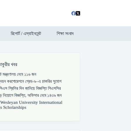
রিপোর্ট / এস্যাইনমেন্ট
শিক্ষা সংবাদ
চাকুরীর খবর
পাট মন্ত্রণালয় নেবে ১১৬ জন
্নয়ন করপোরেশনে গ্রেড-৯–এ চাকরির সুযোগ
িএস প্রিলির দিন জানিয়ে বিজ্ঞপ্তি পিএসসির
বড় নিয়োগে বিজ্ঞপ্তি, অফিসার নেবে ১৪৩৯ জন
s Wesleyan University International
s Scholarships