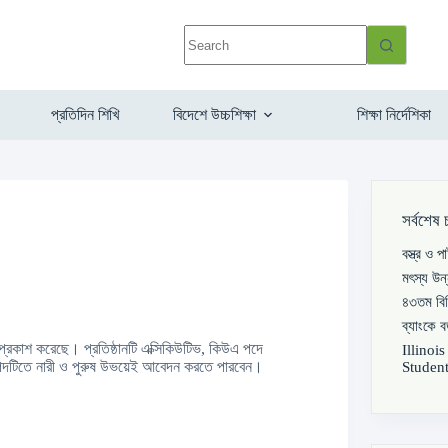
প্রতিদিন শিখি
বিদেশে উচ্চশিক্ষা
শিক্ষা নির্দেশিকা
সর্বশেষ 
বস্ত্র ও 
মৎস্য উন
৪৩তম বিস
ব্যাংকে 
তি প্রকাশ করেছে। প্রতিষ্ঠানটি এক্সিকিউটিভ, কিউএ পদে
Illinoi
পদটিতে নারী ও পুরুষ উভয়েই আবেদন করতে পারবেন।
Student