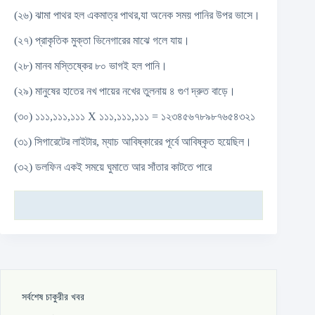
(২৬) ঝামা পাথর হল একমাত্র পাথর,যা অনেক সময় পানির উপর ভাসে।
(২৭) প্রাকৃতিক মুক্তা ভিনেগারের মাঝে গলে যায়।
(২৮) মানব মস্তিষ্কের ৮০ ভাগই হল পানি।
(২৯) মানুষের হাতের নখ পায়ের নখের তুলনায় ৪ গুণ দ্রুত বাড়ে।
(৩০) ১১১,১১১,১১১ X ১১১,১১১,১১১ = ১২৩৪৫৬৭৮৯৮৭৬৫৪৩২১
(৩১) সিগারেটের লাইটার, ম্যাচ আবিষ্কারের পূর্বে আবিষ্কৃত হয়েছিল।
(৩২) ডলফিন একই সময়ে ঘুমাতে আর সাঁতার কাটতে পারে
সর্বশেষ চাকুরীর খবর