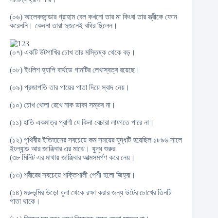
(০৬) আলেকজান্ডার গ্রাহাম বেল কখনো তার মা কিংবা তার স্ত্রীকে ফোন
করেননি। কেননা তারা দুজনেই বধির ছিলেন।
(০৭) একটি উটপাখির চোখ তার মস্তিষ্ক থেকে বড়।
(০৮) ইংলিশ হ্যাপি বার্থডে গানটির লেখাস্বত্ব রয়েছে।
(০৯) প্রজাপতি তার পায়ের পাতা দিয়ে স্বাদ নেয়।
(১০) চোখ খোলা রেখে নাক ডাকা সম্ভব না।
(১১) হাতি একমাত্র প্রাণী যে কিনা বেচারা লাফাতে পারে না।
(১২) পৃথিবীর ইতিহাসের সবচেয়ে কম সময়ের যুদ্ধটি হয়েছিল ১৮৯৬ সালে
ইংল্যান্ড আর জাঞ্জিবার এর মাঝে। যুদ্ধ শুরুর
(৩৮ মিনিট এর মাথায় জাঞ্জিবার আত্মসমর্পণ করে নেয়।
(১৩) শরীরের সবচেয়ে শক্তিশালী পেশী হলো জিহ্বা।
(১৪) মরুভূমির উড়ো ধুলা থেকে রক্ষা করার জন্য উটের চোখের তিনটি
পাতা থাকে।