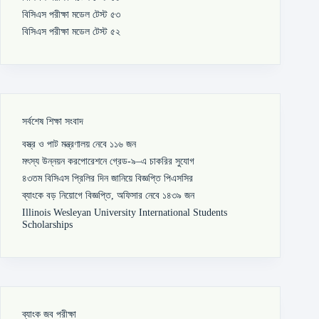
বিসিএস পরীক্ষা মডেল টেস্ট ৫৩
বিসিএস পরীক্ষা মডেল টেস্ট ৫২
সর্বশেষ শিক্ষা সংবাদ
বস্ত্র ও পাট মন্ত্রণালয় নেবে ১১৬ জন
মৎস্য উন্নয়ন করপোরেশনে গ্রেড-৯–এ চাকরির সুযোগ
৪৩তম বিসিএস প্রিলির দিন জানিয়ে বিজ্ঞপ্তি পিএসসির
ব্যাংকে বড় নিয়োগে বিজ্ঞপ্তি, অফিসার নেবে ১৪৩৯ জন
Illinois Wesleyan University International Students
Scholarships
ব্যাংক জব পরীক্ষা