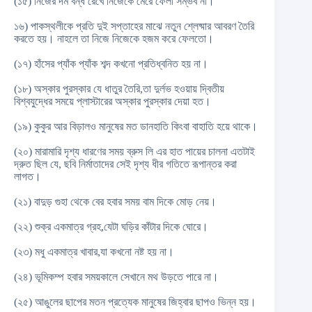
(১৫) নিজের দম বন্ধ রেখে নিজেকে মেরে ফেলা সম্ভব না।
১৬) পাকস্থলীকে প্রতি দুই সপ্তাহের মাঝে নতুন শ্লেষ্মার আবরণ তৈরি
করতে হয়। নাহলে তা নিজে নিজেকে হজম করে ফেলতো।
(১৭) হাঁসের প্যাঁক প্যাঁক শব্দ কখনো প্রতিধ্বনিত হয় না।
(১৮) অস্কার পুরস্কার যে ধাতুর তৈরি,তা দুর্লভ হওয়ায় দ্বিতীয়
বিশ্বযুদ্ধের সময়ে প্লাস্টারের অস্কার পুরস্কার দেয়া হত।
(১৯) কুকুর আর বিড়ালও মানুষের মত ডানহাতি কিংবা বাহাতি হয়ে থাকে।
(২০) মারামারি দৃশ্য ধারণের সময় ব্রুস লি এর হাত পায়ের চালনা এতটাই
দ্রুত ছিল যে, ছবি নির্মাতাদের সেই দৃশ্য ধীর গতিতে রূপান্তর করা
লাগত।
(২১) বাদুড় গুহা থেকে বের হবার সময় বাম দিকে মোড় নেয়।
(২২) শুক্র একমাত্র গ্রহ,যেটা ঘড়ির কাঁটার দিকে ঘোরে।
(২৩) মধু একমাত্র খাবার,যা কখনো নষ্ট হয় না।
(২৪) ভূমিকম্প হবার সময়কালে সেখানে মথ উড়তে পারে না।
(২৫) আঙুলের ছাপের মতন প্রত্যেক মানুষের জিহ্বার ছাপও ভিন্ন হয়।